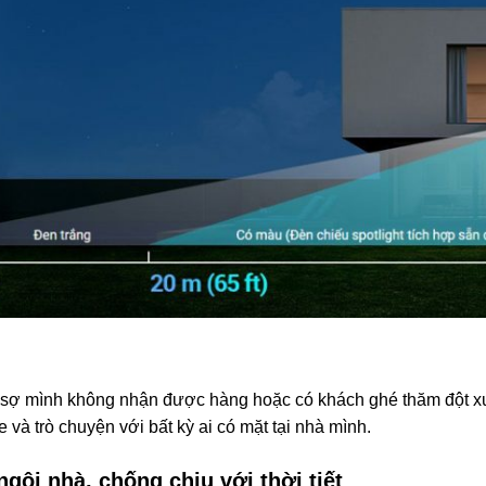
lo sợ mình không nhận được hàng hoặc có khách ghé thăm đột x
 và trò chuyện với bất kỳ ai có mặt tại nhà mình.
gôi nhà, chống chịu với thời tiết