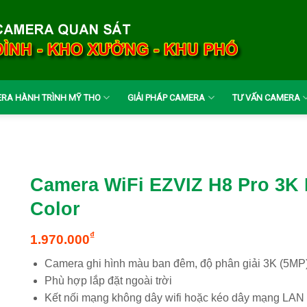
RA HÀNH TRÌNH MỸ THO
GIẢI PHÁP CAMERA
TƯ VẤN CAMERA
Camera WiFi EZVIZ H8 Pro 3K 
Color
₫
1.970.000
Camera ghi hình màu ban đêm, độ phân giải 3K (5MP
Phù hợp lắp đặt ngoài trời
Kết nối mạng không dây wifi hoặc kéo dây mạng LAN