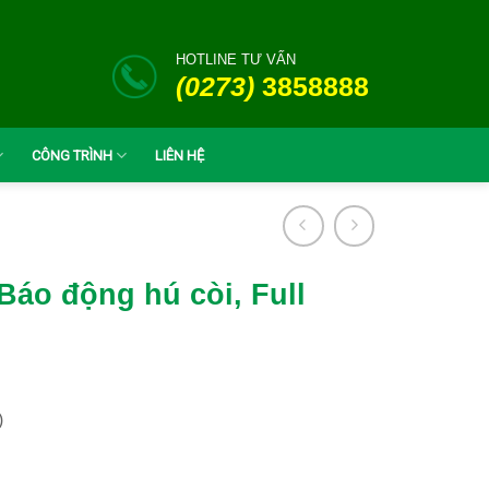
HOTLINE TƯ VẤN
(0273)
3858888
CÔNG TRÌNH
LIÊN HỆ
Báo động hú còi, Full
)