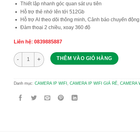
Thiết lập nhanh góc quan sát ưu tiên
Hỗ trợ thẻ nhớ lên tới 512Gb
Hỗ trợ AI theo dõi thông minh, Cảnh báo chuyển động
Đàm thoại 2 chiều, xoay 360 độ
Liên hệ: 0839885887
Camera WiFi EZVIZ H8 Pro 3K Báo động hú còi, Full Color 
THÊM VÀO GIỎ HÀNG
Danh mục:
CAMERA IP WIFI
,
CAMERA IP WIFI GIÁ RẺ
,
CAMERA W