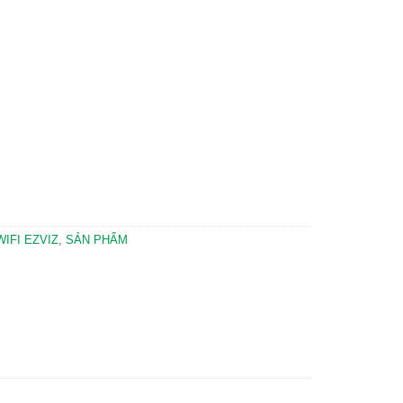
số lượng
IFI EZVIZ
,
SẢN PHẨM