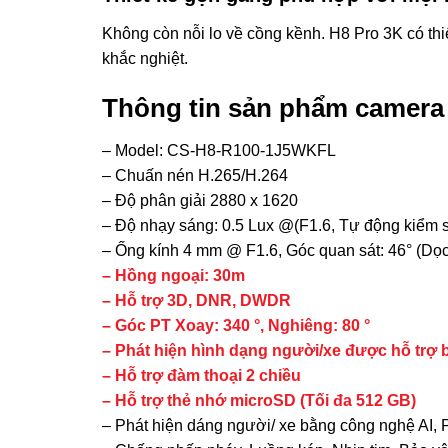
Không còn nỗi lo về cồng kềnh. H8 Pro 3K có thiết 
khắc nghiệt.
Thông tin sản phẩm camera 
– Model: CS-H8-R100-1J5WKFL
– Chuấn nén H.265/H.264
– Độ phân giải 2880 x 1620
– Độ nhạy sáng: 0.5 Lux @(F1.6, Tự động kiểm so
– Ống kính 4 mm @ F1.6, Góc quan sát: 46° (Dọc
– Hồng ngoại: 30m
– Hỗ trợ 3D, DNR, DWDR
– Góc PT Xoay: 340 °, Nghiêng: 80 °
– Phát hiện hình dạng người/xe được hỗ trợ b
– Hỗ trợ đàm thoại 2 chiều
– Hỗ trợ thẻ nhớ microSD (Tối đa 512 GB)
– Phát hiện dáng người/ xe bằng công nghệ AI, 