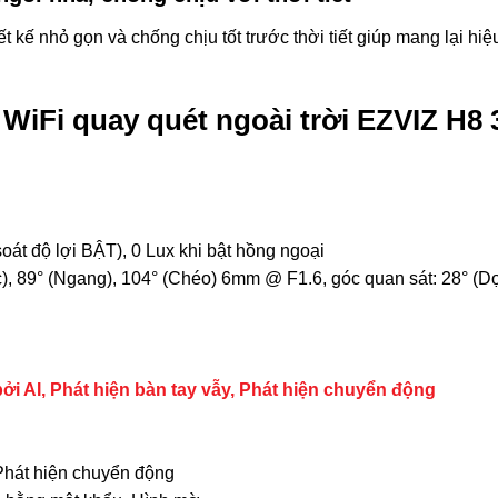
kế nhỏ gọn và chống chịu tốt trước thời tiết giúp mang lại hiệu 
WiFi quay quét ngoài trời EZVIZ H8 
át độ lợi BẬT), 0 Lux khi bật hồng ngoại
), 89° (Ngang), 104° (Chéo) 6mm @ F1.6, góc quan sát: 28° (Dọ
ởi AI, Phát hiện bàn tay vẫy, Phát hiện chuyển động
Phát hiện chuyển động