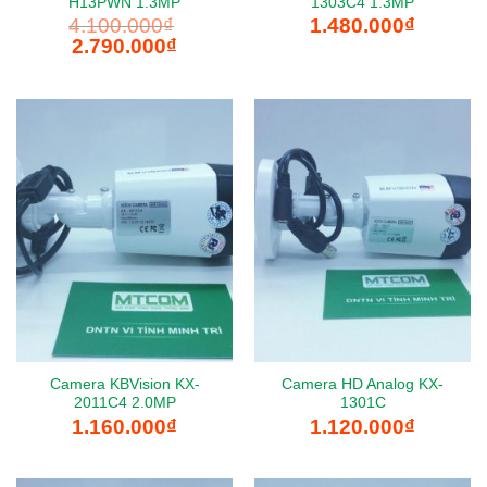
H13PWN 1.3MP
1303C4 1.3MP
4.100.000
₫
1.480.000
₫
Giá
Giá
2.790.000
₫
gốc
hiện
là:
tại
4.100.000₫.
là:
2.790.000₫.
Camera KBVision KX-
Camera HD Analog KX-
2011C4 2.0MP
1301C
1.160.000
₫
1.120.000
₫