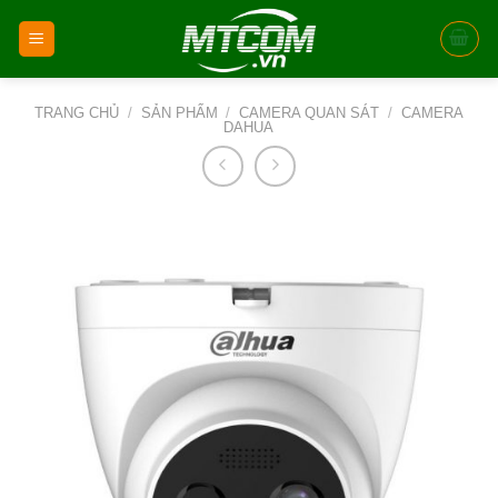
Skip
to
content
TRANG CHỦ
/
SẢN PHẨM
/
CAMERA QUAN SÁT
/
CAMERA
DAHUA