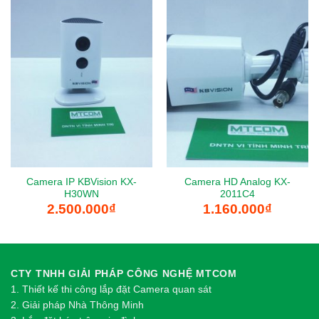
Camera IP KBVision KX-
Camera HD Analog KX-
H30WN
2011C4
2.500.000
₫
1.160.000
₫
CTY TNHH GIẢI PHÁP CÔNG NGHỆ MTCOM
1.
Thi
ế
t k
ế
thi công l
ắ
p đ
ặ
t Camera quan sát
2.
Gi
ả
i pháp Nhà Thông Minh