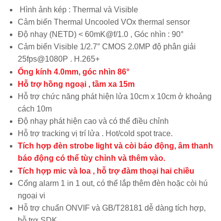
Hình ảnh kép : Thermal và Visible
Cảm biến Thermal Uncooled VOx thermal sensor
Độ nhạy (NETD) < 60mK@f/1.0 , Góc nhìn : 90°
Cảm biến Visible 1/2.7″ CMOS 2.0MP độ phân giải
25fps@1080P . H.265+
Ống kính 4.0mm, góc nhìn 86°
Hỗ trợ hồng ngoại , tầm xa 15m
Hỗ trợ chức năng phát hiện lửa 10cm x 10cm ở khoảng
cách 10m
Độ nhạy phát hiện cao và có thể điều chỉnh
Hỗ trợ tracking vị trí lửa . Hot/cold spot trace.
Tích hợp đèn strobe light và còi báo động, âm thanh
báo động có thể tùy chỉnh và thêm vào.
Tích hợp mic và loa , hỗ trợ đàm thoại hai chiều
Cổng alarm 1 in 1 out, có thể lắp thêm đèn hoặc còi hú
ngoại vi
Hỗ trợ chuẩn ONVIF và GB/T28181 dễ dàng tích hợp,
hỗ trợ SDK