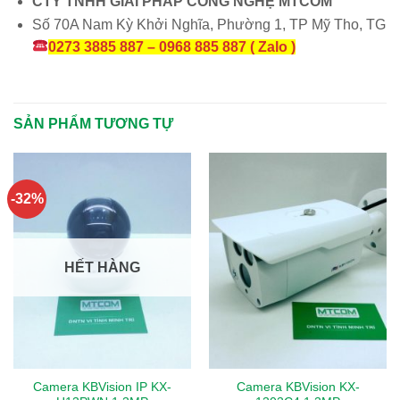
CTY TNHH GIẢI PHÁP CÔNG NGHỆ MTCOM
Số 70A Nam Kỳ Khởi Nghĩa, Phường 1, TP Mỹ Tho, TG
0273 3885 887 – 0968 885 887 ( Zalo )
SẢN PHẨM TƯƠNG TỰ
-32%
HẾT HÀNG
Camera KBVision IP KX-
Camera KBVision KX-