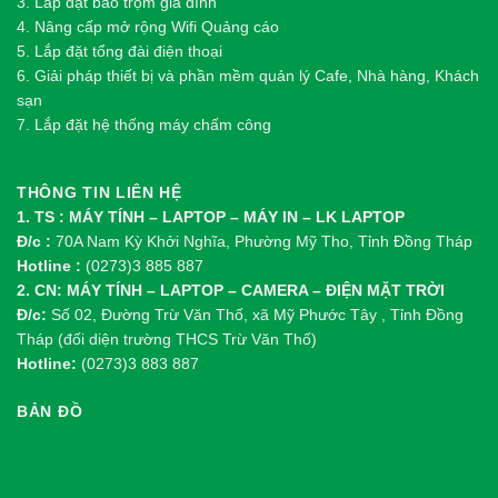
3. Lắp đặt báo trộm gia đình
4. Nâng cấp mở rộng Wifi Quảng cáo
5. Lắp đặt tổng đài điện thoại
6. Giải pháp thiết bị và phần mềm quản lý Cafe, Nhà hàng, Khách
sạn
7. Lắp đặt hệ thống máy chấm công
THÔNG TIN LIÊN HỆ
1. TS : MÁY TÍNH – LAPTOP – MÁY IN – LK LAPTOP
Đ/c :
70A Nam Kỳ Khởi Nghĩa, Phường Mỹ Tho, Tỉnh Đồng Tháp
Hotline :
(0273)3 885 887
2. CN: MÁY TÍNH – LAPTOP – CAMERA – ĐIỆN MẶT TRỜI
Đ/c:
Số 02, Đường Trừ Văn Thố, xã Mỹ Phước Tây , Tỉnh Đồng
Tháp (đối diện trường THCS Trừ Văn Thố)
Hotline:
(0273)3 883 887
BẢN ĐỒ