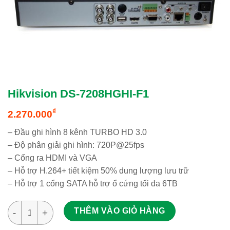
Hikvision DS-7208HGHI-F1
₫
2.270.000
– Đầu ghi hình 8 kênh TURBO HD 3.0
– Độ phân giải ghi hình: 720P@25fps
– Cổng ra HDMI và VGA
– Hỗ trợ H.264+ tiết kiệm 50% dung lượng lưu trữ
– Hỗ trợ 1 cổng SATA hỗ trợ ổ cứng tối đa 6TB
Hikvision DS-7208HGHI-F1 số lượng
THÊM VÀO GIỎ HÀNG