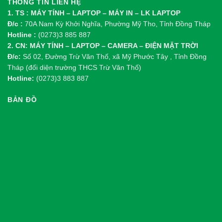
THÔNG TIN LIÊN HỆ
1. TS : MÁY TÍNH – LAPTOP – MÁY IN – LK LAPTOP
Đ/c :
70A Nam Kỳ Khởi Nghĩa, Phường Mỹ Tho, Tỉnh Đồng Tháp
Hotline :
(0273)3 885 887
2. CN: MÁY TÍNH – LAPTOP – CAMERA – ĐIỆN MẶT TRỜI
Đ/c:
Số 02, Đường Trừ Văn Thố, xã Mỹ Phước Tây , Tỉnh Đồng
Tháp (đối diện trường THCS Trừ Văn Thố)
Hotline:
(0273)3 883 887
BẢN ĐỒ