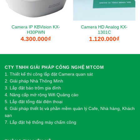
Camera IP KBVision KX-
Camera HD Analog KX-
H30PWN
1301C
4.300.000
₫
1.120.000
₫
CTY TNHH GIẢI PHÁP CÔNG NGHỆ MTCOM
1.
Thi
ế
t k
ế
thi công l
ắ
p đ
ặ
t Camera quan sát
2.
Gi
ả
i pháp Nhà Thông Minh
3. Lắp đặt báo trộm gia đình
4. Nâng cấp mở rộng Wifi Quảng cáo
5. Lắp đặt tổng đài điện thoại
6. Giải pháp thiết bị và phần mềm quản lý Cafe, Nhà hàng, Khách
sạn
7. Lắp đặt hệ thống máy chấm công