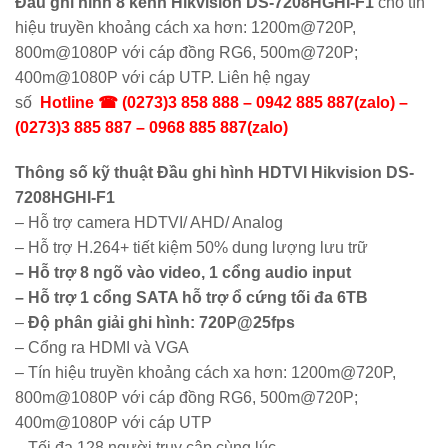
Đầu ghi hình 8 kênh Hikvision DS-7208HGHI-F1
cho tín
hiệu truyền khoảng cách xa hơn: 1200m@720P,
800m@1080P với cáp đồng RG6, 500m@720P;
400m@1080P với cáp UTP. Liên hệ ngay
số
Hotline ☎ (0273)3 858 888 – 0942 885 887(zalo) –
(0273)3 885 887 – 0968 885 887(zalo)
Thông số kỹ thuật Đầu ghi hình HDTVI Hikvision DS-
7208HGHI-F1
– Hỗ trợ camera
HDTVI/ AHD/ Analog
– Hỗ trợ H.264+ tiết kiệm 50% dung lượng lưu trữ
– Hỗ trợ 8 ngõ vào video, 1 cổng audio input
– Hỗ trợ 1 cổng SATA hỗ trợ ổ cứng tối đa 6TB
–
Độ phân giải ghi hình: 720P@25fps
– Cổng ra HDMI và VGA
– Tín hiệu truyền khoảng cách xa hơn: 1200m@720P,
800m@1080P với cáp đồng RG6, 500m@720P;
400m@1080P với cáp UTP
– Tối đa 128 người truy cập cùng lúc