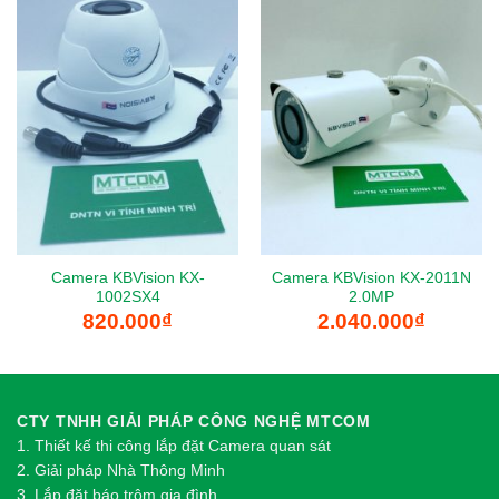
Camera KBVision KX-
Camera KBVision KX-2011N
1002SX4
2.0MP
820.000
₫
2.040.000
₫
CTY TNHH GIẢI PHÁP CÔNG NGHỆ MTCOM
1.
Thi
ế
t k
ế
thi công l
ắ
p đ
ặ
t Camera quan sát
2.
Gi
ả
i pháp Nhà Thông Minh
3. Lắp đặt báo trộm gia đình