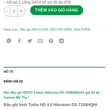
– Hỗ trợ 1 cổng SATA hỗ trợ tối đa 4TB
Hikvision DS-7104HQHI-K1 số lượng
THÊM VÀO GIỎ HÀNG
Danh mục:
Đầu ghi HIKVISION
,
ĐẦU GHI HÌNH
,
SẢN PHẨM
MÔ TẢ
ĐÁNH GIÁ (0)
Bán Đầu ghi HDTVI 4 kênh Hikvision DS-7104HQHI-K1 giá tốt tại
Camera Mỹ Tho
!
Đầu ghi hình
Turbo HD 4.0
Hikvision DS-7104HQHI-