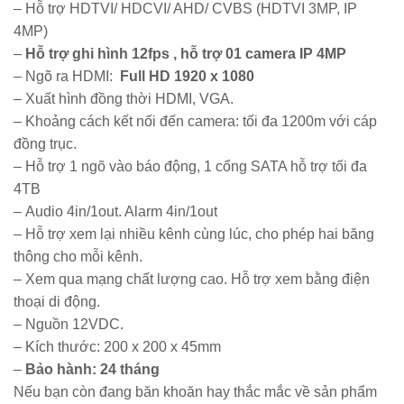
– Hỗ trợ HDTVI/ HDCVI/ AHD/ CVBS (HDTVI 3MP, IP
4MP)
–
Hỗ trợ ghi hình 12fps , hỗ trợ 01 camera IP 4MP
– Ngõ ra HDMI:
Full HD 1920 x 1080
– Xuất hình đồng thời HDMI, VGA.
– Khoảng cách kết nối đến camera: tối đa 1200m với cáp
đồng trục.
– Hỗ trợ 1 ngõ vào báo động, 1 cổng SATA hỗ trợ tối đa
4TB
– Audio 4in/1out. Alarm 4in/1out
– Hỗ trợ xem lại nhiều kênh cùng lúc, cho phép hai băng
thông cho mỗi kênh.
– Xem qua mạng chất lượng cao. Hỗ trợ xem bằng điện
thoại di động.
– Nguồn 12VDC.
– Kích thước: 200 x 200 x 45mm
–
Bảo hành: 24 tháng
Nếu bạn còn đang băn khoăn hay thắc mắc về sản phẩm