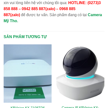
xin vui lòng liên hệ với chúng tôi qua:
HOTLINE: (0273)3
858 888 – 0942 885 887(zalo) – 0968 885
887(zalo)
để được tư vấn. Sản phẩm đang có tại
Camera
Mỹ Tho.
SẢN PHẨM TƯƠNG TỰ
Camera IP KBVision KX-
KBVision KX-7108TD6