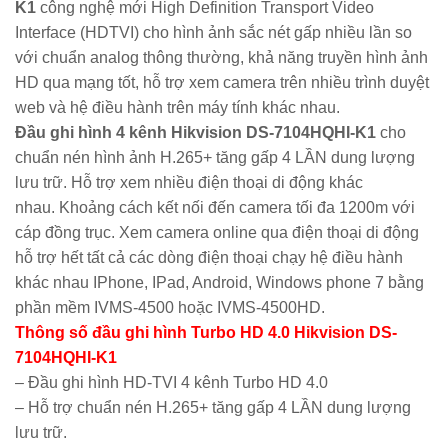
K1
công nghệ mới High Definition Transport Video
Interface (HDTVI) cho hình ảnh sắc nét gấp nhiều lần so
với chuẩn analog thông thường, khả năng truyền hình ảnh
HD qua mạng tốt, hỗ trợ xem camera trên nhiều trình duyệt
web và hệ điều hành trên máy tính khác nhau.
Đầu ghi hình 4 kênh
Hikvision
DS-7104HQHI-K1
cho
chuẩn nén hình ảnh H.265+ tăng gấp 4 LẦN dung lượng
lưu trữ. Hỗ trợ xem nhiều điện thoại di động khác
nhau. Khoảng cách kết nối đến camera tối đa 1200m với
cáp đồng trục. Xem camera online qua điện thoại di động
hỗ trợ hết tất cả các dòng điện thoại chạy hệ điều hành
khác nhau IPhone, IPad, Android, Windows phone 7 bằng
phần mềm IVMS-4500 hoặc IVMS-4500HD.
Thông số đầu ghi hình Turbo HD 4.0
Hikvision
DS-
7104HQHI-K1
– Đầu ghi hình HD-TVI 4 kênh Turbo HD 4.0
– Hỗ trợ chuẩn nén H.265+ tăng gấp 4 LẦN dung lượng
lưu trữ.