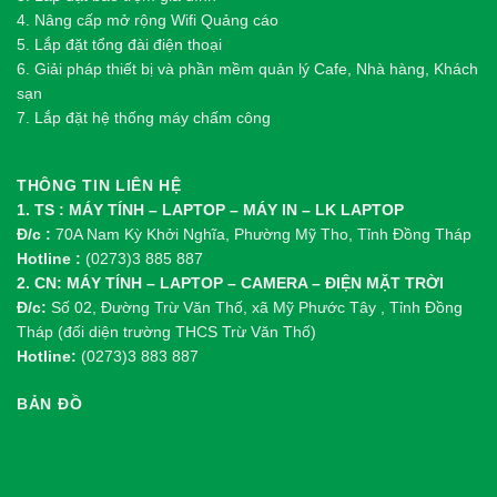
4. Nâng cấp mở rộng Wifi Quảng cáo
5. Lắp đặt tổng đài điện thoại
6. Giải pháp thiết bị và phần mềm quản lý Cafe, Nhà hàng, Khách
sạn
7. Lắp đặt hệ thống máy chấm công
THÔNG TIN LIÊN HỆ
1. TS : MÁY TÍNH – LAPTOP – MÁY IN – LK LAPTOP
Đ/c :
70A Nam Kỳ Khởi Nghĩa, Phường Mỹ Tho, Tỉnh Đồng Tháp
Hotline :
(0273)3 885 887
2. CN: MÁY TÍNH – LAPTOP – CAMERA – ĐIỆN MẶT TRỜI
Đ/c:
Số 02, Đường Trừ Văn Thố, xã Mỹ Phước Tây , Tỉnh Đồng
Tháp (đối diện trường THCS Trừ Văn Thố)
Hotline:
(0273)3 883 887
BẢN ĐỒ