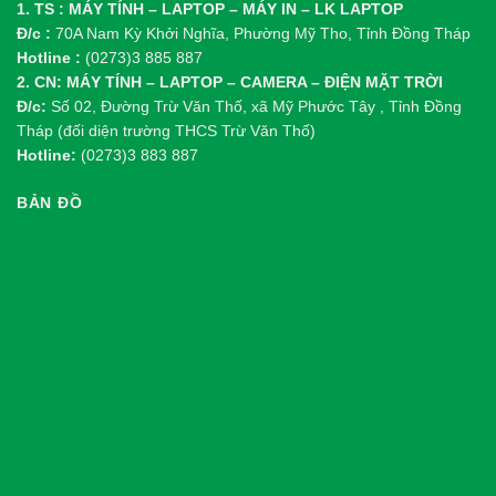
1. TS : MÁY TÍNH – LAPTOP – MÁY IN – LK LAPTOP
Đ/c :
70A Nam Kỳ Khởi Nghĩa, Phường Mỹ Tho, Tỉnh Đồng Tháp
Hotline :
(0273)3 885 887
2. CN: MÁY TÍNH – LAPTOP – CAMERA – ĐIỆN MẶT TRỜI
Đ/c:
Số 02, Đường Trừ Văn Thố, xã Mỹ Phước Tây , Tỉnh Đồng
Tháp (đối diện trường THCS Trừ Văn Thố)
Hotline:
(0273)3 883 887
BẢN ĐỒ