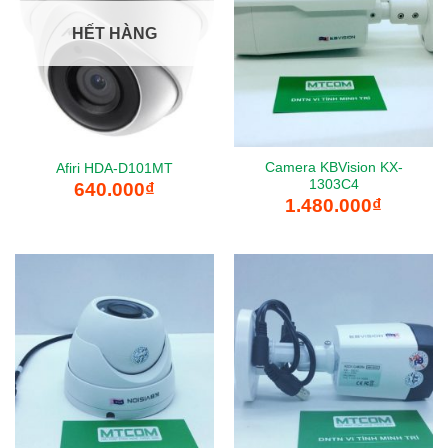
HẾT HÀNG
Camera KBVision KX-
Afiri HDA-D101MT
1303C4
640.000
₫
1.480.000
₫