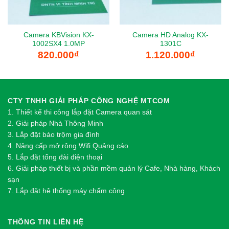
Camera KBVision KX-
Camera HD Analog KX-
1002SX4 1.0MP
1301C
820.000
₫
1.120.000
₫
CTY TNHH GIẢI PHÁP CÔNG NGHỆ MTCOM
1.
Thi
ế
t k
ế
thi công l
ắ
p đ
ặ
t Camera quan sát
2.
Gi
ả
i pháp Nhà Thông Minh
3. Lắp đặt báo trộm gia đình
4. Nâng cấp mở rộng Wifi Quảng cáo
5. Lắp đặt tổng đài điện thoại
6. Giải pháp thiết bị và phần mềm quản lý Cafe, Nhà hàng, Khách
sạn
7. Lắp đặt hệ thống máy chấm công
THÔNG TIN LIÊN HỆ