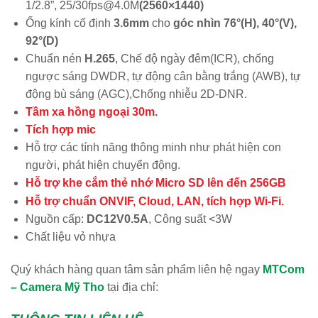
1/2.8”, 25/30fps@4.0M
(2560×1440)
Ống kính cố định
3.6mm
cho
góc nhìn 76°(H), 40°(V),
92°(D)
Chuẩn nén
H.265
, Chế độ ngày đêm(ICR), chống
ngược sáng DWDR, tự động cân bằng trắng (AWB), tự
động bù sáng (AGC),Chống nhiễu 2D-DNR.
Tầm xa hồng ngoại 30m.
Tích hợp mic
Hỗ trợ các tính năng thông minh như phát hiện con
người, phát hiện chuyển động.
Hỗ trợ khe cắm thẻ nhớ Micro SD lên đến 256GB
Hỗ trợ chuẩn ONVIF, Cloud, LAN, tích hợp Wi-Fi.
Nguồn cấp:
DC12V0.5A
, Công suất <3W
Chất liệu vỏ nhựa
Quý khách hàng quan tâm sản phẩm liên hệ ngay
MTCom
– Camera Mỹ Tho
tại địa chỉ: