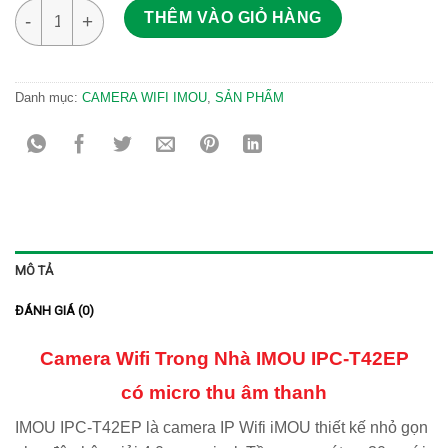
Imou T42EP 4MP Camera Dome trong nhà số lượng
THÊM VÀO GIỎ HÀNG
Danh mục:
CAMERA WIFI IMOU
,
SẢN PHẨM
MÔ TẢ
ĐÁNH GIÁ (0)
Camera Wifi Trong Nhà IMOU IPC-T42EP
có micro thu âm thanh
IMOU IPC-T42EP là camera IP Wifi iMOU thiết kế nhỏ gọn