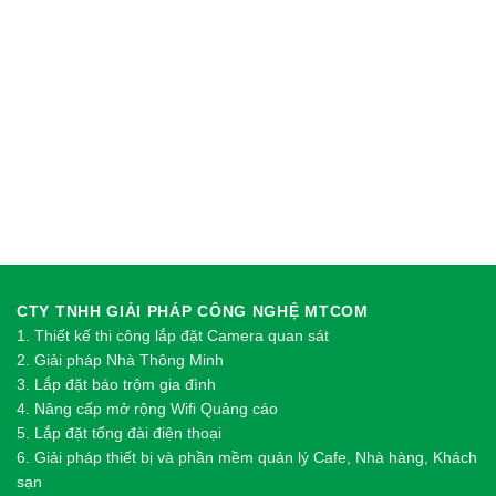
CTY TNHH GIẢI PHÁP CÔNG NGHỆ MTCOM
1.
Thi
ế
t k
ế
thi công l
ắ
p đ
ặ
t Camera quan sát
2.
Gi
ả
i pháp Nhà Thông Minh
3. Lắp đặt báo trộm gia đình
4. Nâng cấp mở rộng Wifi Quảng cáo
5. Lắp đặt tổng đài điện thoại
6. Giải pháp thiết bị và phần mềm quản lý Cafe, Nhà hàng, Khách
sạn