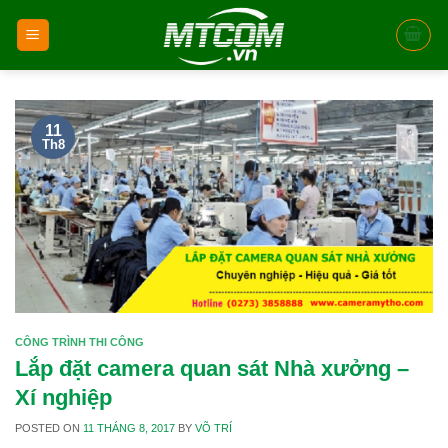
Skip
to
content
11
Th8
CÔNG TRÌNH THI CÔNG
Lắp đặt camera quan sát Nhà xưởng –
Xí nghiệp
POSTED ON
11 THÁNG 8, 2017
BY
VÕ TRÍ