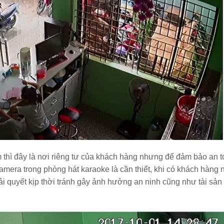
m thì đây là nơi riêng tư của khách hàng nhưng để đảm bảo an 
amera trong phòng hát karaoke là cần thiết, khi có khách hàng 
i quyết kịp thời tránh gây ảnh hưởng an ninh cũng như tài sản 