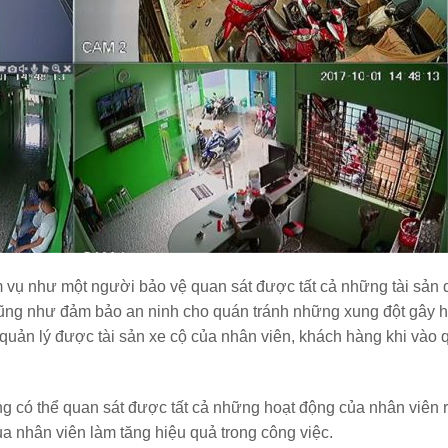
 vụ như một người bảo vệ quan sát được tất cả những tài sản
n cũng như đảm bảo an ninh cho quán tránh những xung đột gây 
quản lý được tài sản xe cộ của nhân viên, khách hàng khi vào 
ng có thể quan sát được tất cả những hoạt động của nhân viên r
 của nhân viên làm tăng hiệu quả trong công việc.