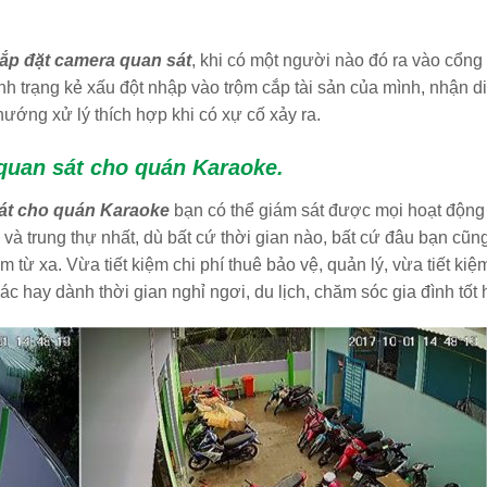
lắp đặt camera quan sát
, khi có một người nào đó ra vào cổng 
nh trạng kẻ xấu đột nhập vào trộm cắp tài sản của mình, nhận d
ớng xử lý thích hợp khi có xự cố xảy ra.
 quan sát cho quán Karaoke.
át cho quán Karaoke
bạn có thể giám sát được mọi hoạt động
và trung thự nhất, dù bất cứ thời gian nào, bất cứ đâu bạn cũn
ừ xa. Vừa tiết kiệm chi phí thuê bảo vệ, quản lý, vừa tiết kiệ
c hay dành thời gian nghỉ ngơi, du lịch, chăm sóc gia đình tốt 