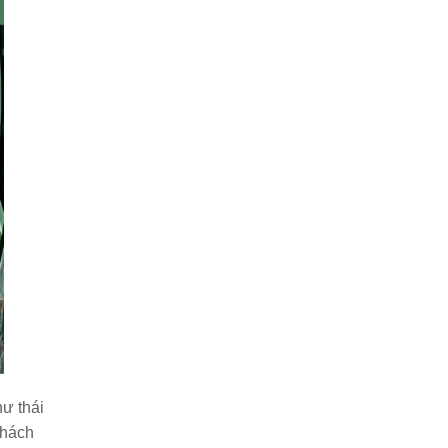
ư thái
khách