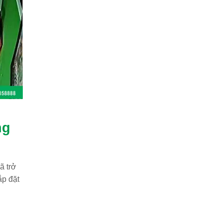
ng
ã trở
ắp đặt