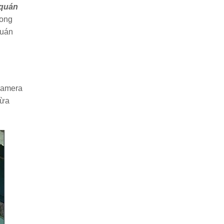
 quán
rong
quán
 camera
vừa