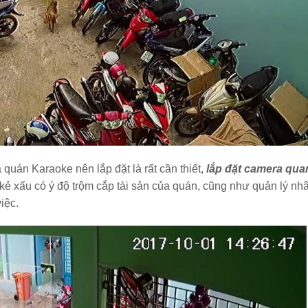
 quán Karaoke nên lắp đặt là rất cần thiết,
lắp đặt camera qua
g kẻ xấu có ý độ trộm cắp tài sản của quán, cũng như quản lý nh
iệc.