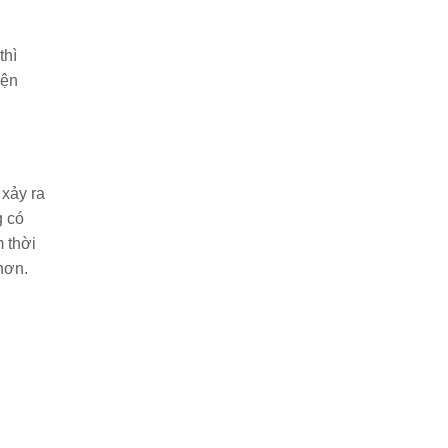
thì
iện
 xảy ra
g có
m thời
hơn.