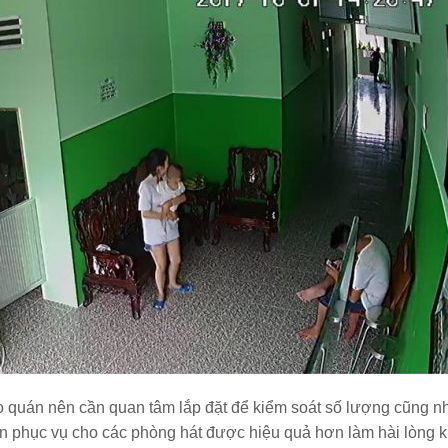
ào quán nên cần quan tâm lắp đặt để kiểm soát số lượng cũng nh
ên phục vụ cho các phòng hát được hiệu quả hơn làm hài lòng 