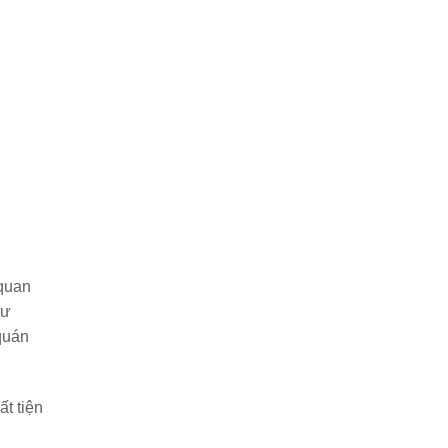
 quan
hư
quán
ất tiện