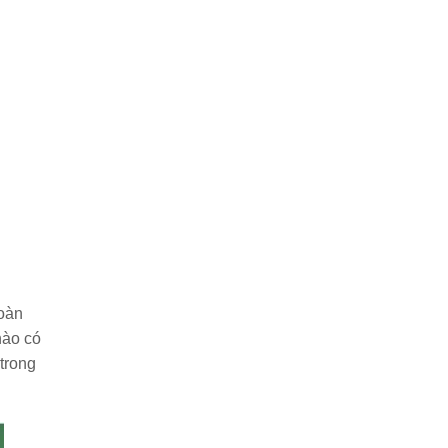
toàn
nào có
trong