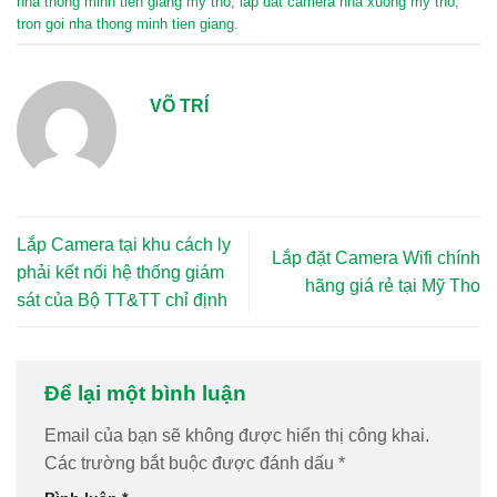
nha thong minh tien giang my tho
,
lap dat camera nha xuong my tho
,
tron goi nha thong minh tien giang
.
VÕ TRÍ
Lắp Camera tại khu cách ly
Lắp đặt Camera Wifi chính
phải kết nối hệ thống giám
hãng giá rẻ tại Mỹ Tho
sát của Bộ TT&TT chỉ định
Để lại một bình luận
Email của bạn sẽ không được hiển thị công khai.
Các trường bắt buộc được đánh dấu
*