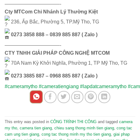
———————————-
Cty MTCom Chi Nhánh Lý Thường Kiệt
236, Ấp Bắc, Phường 5, TP.Mỹ Tho, TG
0273 3858 888 – 0839 885 887 ( Zalo )
———————————-
CTY TNHH GIẢI PHÁP CÔNG NGHỆ MTCOM
70A Nam Kỳ Khởi Nghĩa, Phường 1, TP Mỹ Tho, TG
0273 3885 887 – 0968 885 887 ( Zalo )
#cameramytho
#cameratiengiang
#lapdatcameramytho
#came
This entry was posted in
CÔNG TRÌNH THI CÔNG
and tagged
camera
my tho
,
camera tien giang
,
chieu sang thong minh tien giang
,
cong tac
cam ung tien giang
,
cong tac thong minh my tho tien giang
,
giai phap