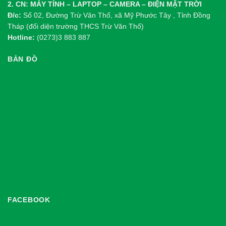
2. CN: MÁY TÍNH – LAPTOP – CAMERA – ĐIỆN MẶT TRỜI
Đ/c:
Số 02, Đường Trừ Văn Thố, xã Mỹ Phước Tây , Tỉnh Đồng
Tháp (đối diện trường THCS Trừ Văn Thố)
Hotline:
(0273)3 883 887
BẢN ĐỒ
FACEBOOK