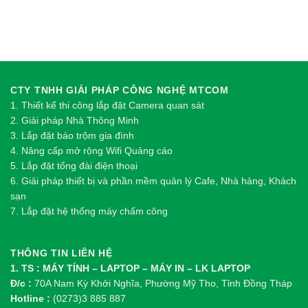
CTY TNHH GIẢI PHÁP CÔNG NGHỆ MTCOM
1.
Thi
ế
t k
ế
thi công l
ắ
p đ
ặ
t Camera quan sát
2.
Gi
ả
i pháp Nhà Thông Minh
3. Lắp đặt báo trộm gia đình
4. Nâng cấp mở rộng Wifi Quảng cáo
5. Lắp đặt tổng đài điện thoại
6. Giải pháp thiết bị và phần mềm quản lý Cafe, Nhà hàng, Khách
sạn
7. Lắp đặt hệ thống máy chấm công
THÔNG TIN LIÊN HỆ
1. TS : MÁY TÍNH – LAPTOP – MÁY IN – LK LAPTOP
Đ/c :
70A Nam Kỳ Khởi Nghĩa, Phường Mỹ Tho, Tỉnh Đồng Tháp
Hotline :
(0273)3 885 887