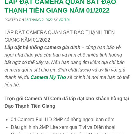
LẮP ĐẶT CAMERA QUAN SÁT ĐẠO
THẠNH TIỀN GIANG NĂM 01/2022
POSTED ON
15 THÁNG 2, 2022
BY
VÕ TRÍ
LẮP ĐẶT CAMERA QUAN SÁT ĐẠO THẠNH TIỀN
GIANG NĂM 01/2022
Lắp đặt hệ thống camera gia đình
– cùng bạn bảo vệ
ngôi nhà thân yêu của bạn và hạn chế nhiều tình huống
bất ngờ có thể xảy ra. Nếu bạn đang tìm kiếm địa chỉ bán
camera quan sát cho gia đình chất lượng và uy tín với giá
thành rẻ, thì
Camera Mỹ Tho
sẽ chính là nơi mà bạn có thể
liên hệ.
Trọn gói Camera MTCom đã lắp đặt cho khách hàng tại
Đạo Thạnh Tiền Giang
04 Camera Full HD 2MP có hồng ngoại ban đêm
Đầu ghi hình 2MP Lite xem qua Tivi và Điện thoại