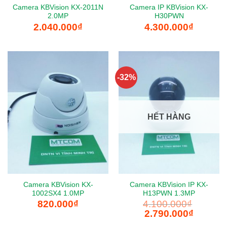
Camera KBVision KX-2011N
Camera IP KBVision KX-
2.0MP
H30PWN
2.040.000
₫
4.300.000
₫
-32%
HẾT HÀNG
Camera KBVision KX-
Camera KBVision IP KX-
1002SX4 1.0MP
H13PWN 1.3MP
820.000
₫
4.100.000
₫
Giá
Giá
2.790.000
₫
gốc
hiện
là:
tại