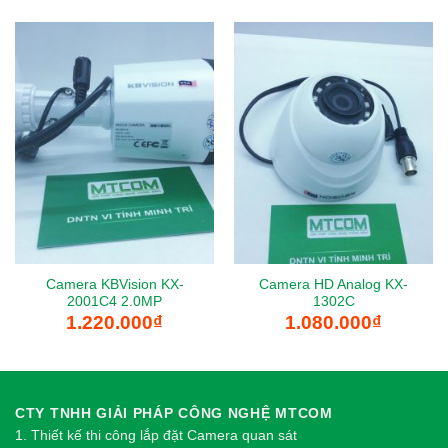
4.100.000₫.
là:
2.790.000
Camera KBVision KX-
Camera HD Analog KX-
2001C4 2.0MP
1302C
1.220.000
₫
1.080.000
₫
CTY TNHH GIẢI PHÁP CÔNG NGHỆ MTCOM
1.
Thi
ế
t k
ế
thi công l
ắ
p đ
ặ
t Camera quan sát