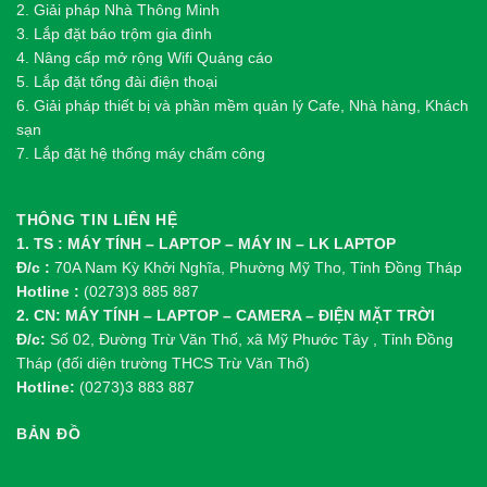
2.
Gi
ả
i pháp Nhà Thông Minh
3. Lắp đặt báo trộm gia đình
4. Nâng cấp mở rộng Wifi Quảng cáo
5. Lắp đặt tổng đài điện thoại
6. Giải pháp thiết bị và phần mềm quản lý Cafe, Nhà hàng, Khách
sạn
7. Lắp đặt hệ thống máy chấm công
THÔNG TIN LIÊN HỆ
1. TS : MÁY TÍNH – LAPTOP – MÁY IN – LK LAPTOP
Đ/c :
70A Nam Kỳ Khởi Nghĩa, Phường Mỹ Tho, Tỉnh Đồng Tháp
Hotline :
(0273)3 885 887
2. CN: MÁY TÍNH – LAPTOP – CAMERA – ĐIỆN MẶT TRỜI
Đ/c:
Số 02, Đường Trừ Văn Thố, xã Mỹ Phước Tây , Tỉnh Đồng
Tháp (đối diện trường THCS Trừ Văn Thố)
Hotline:
(0273)3 883 887
BẢN ĐỒ