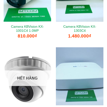
Camera KBVision KX-
Camera KBVision KX-
1001C4 1.0MP
1303C4
810.000
₫
1.480.000
₫
HẾT HÀNG