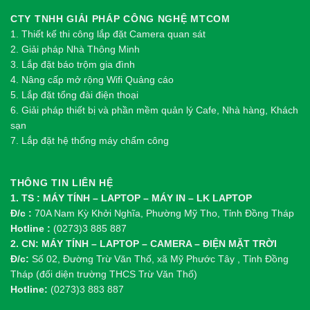
CTY TNHH GIẢI PHÁP CÔNG NGHỆ MTCOM
1.
Thi
ế
t k
ế
thi công l
ắ
p đ
ặ
t Camera quan sát
2.
Gi
ả
i pháp Nhà Thông Minh
3. Lắp đặt báo trộm gia đình
4. Nâng cấp mở rộng Wifi Quảng cáo
5. Lắp đặt tổng đài điện thoại
6. Giải pháp thiết bị và phần mềm quản lý Cafe, Nhà hàng, Khách
sạn
7. Lắp đặt hệ thống máy chấm công
THÔNG TIN LIÊN HỆ
1. TS : MÁY TÍNH – LAPTOP – MÁY IN – LK LAPTOP
Đ/c :
70A Nam Kỳ Khởi Nghĩa, Phường Mỹ Tho, Tỉnh Đồng Tháp
Hotline :
(0273)3 885 887
2. CN: MÁY TÍNH – LAPTOP – CAMERA – ĐIỆN MẶT TRỜI
Đ/c:
Số 02, Đường Trừ Văn Thố, xã Mỹ Phước Tây , Tỉnh Đồng
Tháp (đối diện trường THCS Trừ Văn Thố)
Hotline:
(0273)3 883 887