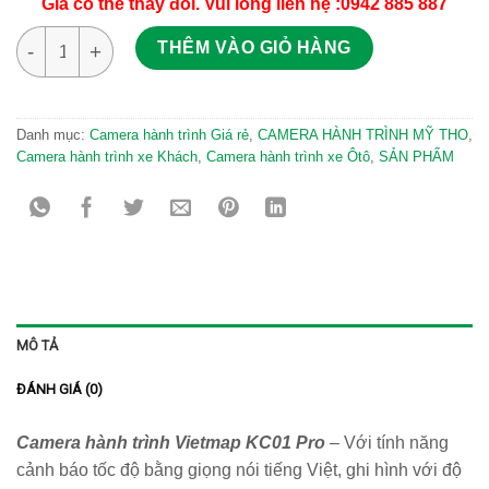
Giá có thể thay đổi. Vui lòng liên hệ :0942 885 887
Camera hành trình Vietmap KC01 Pro cảnh báo giao thông số 
THÊM VÀO GIỎ HÀNG
Danh mục:
Camera hành trình Giá rẻ
,
CAMERA HÀNH TRÌNH MỸ THO
,
Camera hành trình xe Khách
,
Camera hành trình xe Ôtô
,
SẢN PHẨM
MÔ TẢ
ĐÁNH GIÁ (0)
Camera hành trình Vietmap KC01 Pro
– Với tính năng
cảnh báo tốc độ bằng giọng nói tiếng Việt, ghi hình với độ