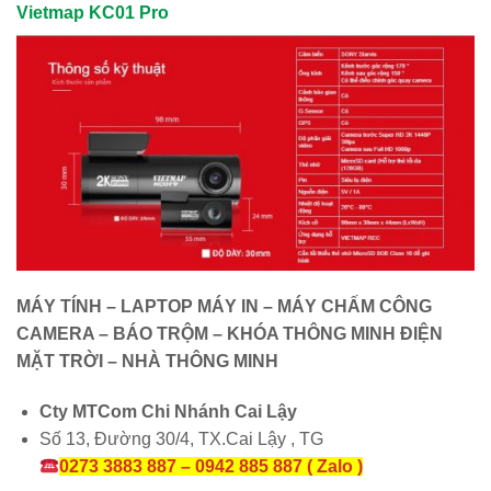
Vietmap KC01 Pro
MÁY TÍNH – LAPTOP MÁY IN – MÁY CHẤM CÔNG
CAMERA – BÁO TRỘM – KHÓA THÔNG MINH ĐIỆN
MẶT TRỜI – NHÀ THÔNG MINH
Cty MTCom Chi Nhánh Cai Lậy
Số 13, Đường 30/4, TX.Cai Lậy , TG
0273 3883 887 – 0942 885 887 ( Zalo )