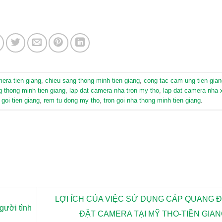
era tien giang
,
chieu sang thong minh tien giang
,
cong tac cam ung tien gian
g thong minh tien giang
,
lap dat camera nha tron my tho
,
lap dat camera nha 
 goi tien giang
,
rem tu dong my tho
,
tron goi nha thong minh tien giang
.
LỢI ÍCH CỦA VIỆC SỬ DỤNG CÁP QUANG Đ
gười tình
ĐẶT CAMERA TẠI MỸ THO-TIỀN GIA