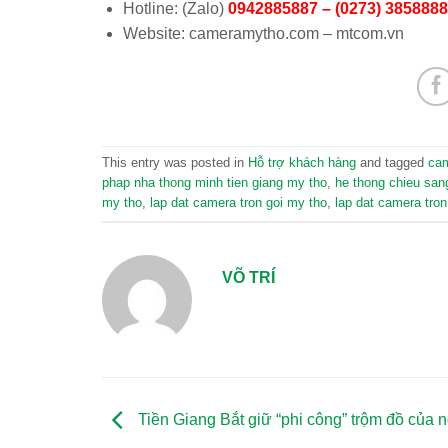
Hotline: (Zalo)
0942885887 – (0273) 3858888
Website: cameramytho.com – mtcom.vn
This entry was posted in
Hỗ trợ khách hàng
and tagged
cam
phap nha thong minh tien giang my tho
,
he thong chieu san
my tho
,
lap dat camera tron goi my tho
,
lap dat camera tron
VÕ TRÍ
Tiền Giang Bắt giữ “phi công” trộm đồ của n