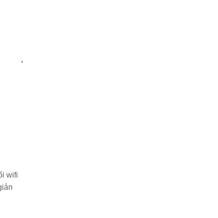
i wifi
giản