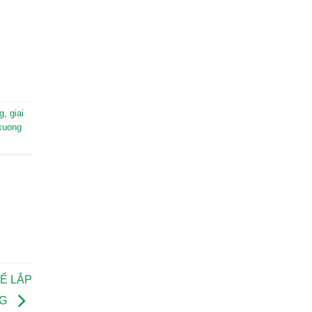
g
,
giai
xuong
Ể LẮP
NG