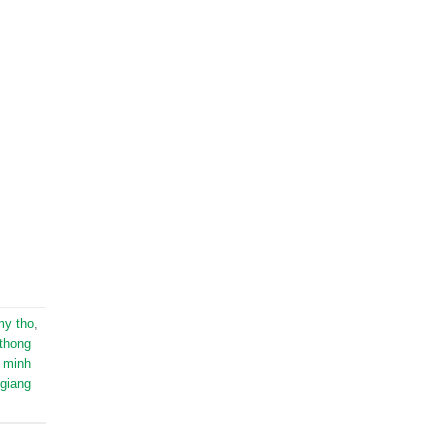
my tho
,
thong
 minh
 giang