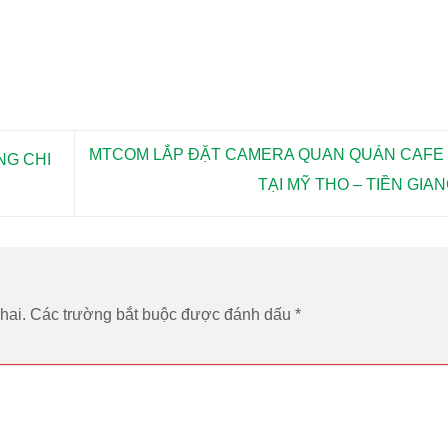
MTCOM LẮP ĐẶT CAMERA QUAN QUÁN CAFE
NG CHI
TẠI MỸ THO – TIỀN GIA
hai.
Các trường bắt buộc được đánh dấu
*