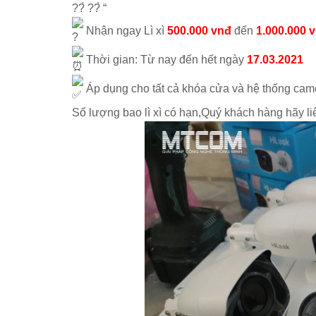
??̀ ??̀ “
Nhận ngay Lì xì
500.000 vnđ
đến
1.000.000 
Thời gian: Từ nay đến hết ngày
17.03.2021
Áp dụng cho tất cả khóa cửa và hệ thống cam
Số lượng bao lì xì có hạn,Quý khách hàng hãy 