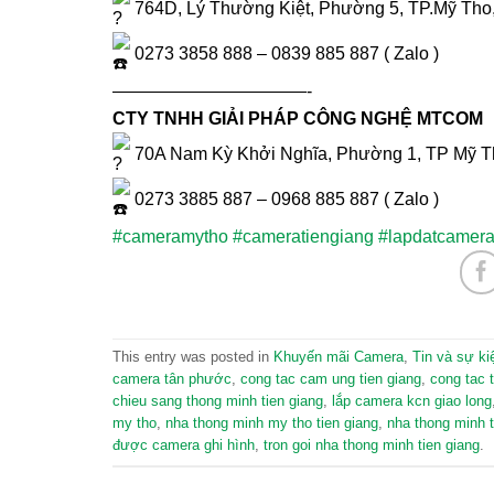
764D, Lý Thường Kiệt, Phường 5, TP.Mỹ Tho
0273 3858 888 – 0839 885 887 ( Zalo )
———————————-
CTY TNHH GIẢI PHÁP CÔNG NGHỆ MTCOM
70A Nam Kỳ Khởi Nghĩa, Phường 1, TP Mỹ T
0273 3885 887 – 0968 885 887 ( Zalo )
#cameramytho
#cameratiengiang
#lapdatcamer
This entry was posted in
Khuyến mãi Camera
,
Tin và sự ki
camera tân phước
,
cong tac cam ung tien giang
,
cong tac 
chieu sang thong minh tien giang
,
lắp camera kcn giao long
my tho
,
nha thong minh my tho tien giang
,
nha thong minh t
được camera ghi hình
,
tron goi nha thong minh tien giang
.