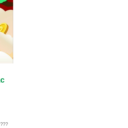
ặc
????