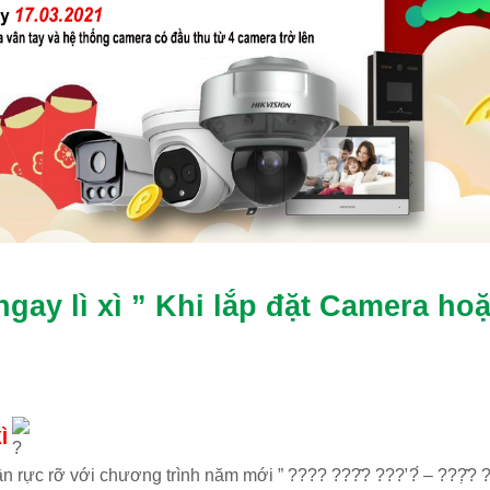
gay lì xì ” Khi lắp đặt Camera ho
Ì
ực rỡ với chương trình năm mới ” ???? ???̂? ???̛ ?́ – ???̣̂? 