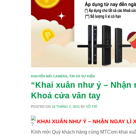
KHUYẾN MÃI CAMERA
,
TIN VÀ SỰ KIỆN
“Khai xuân như ý – Nhận n
Khoá cửa vân tay
POSTED ON
18 THÁNG 2, 2021
BY
VÕ TRÍ
KHAI XUÂN NHƯ Ý – NHẬN NGAY LÌ X
Kính mời Quý khách hàng cùng MTCom khai xuân r