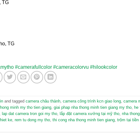
, TG
ho, TG
amytho
#camerafullcolor
#cameracolorvu
#hilookcolor
ện
and tagged
camera châu thành
,
camera công trình kcn giao long
,
camera 
thong minh my tho tien giang
,
giai phap nha thong minh tien giang my tho
,
he 
,
lap dat camera tron goi my tho
,
lắp đặt camera xưởng tại mỹ tho
,
nha thong
hiet ke
,
rem tu dong my tho
,
thi cong nha thong minh tien giang
,
trộm tại tiền