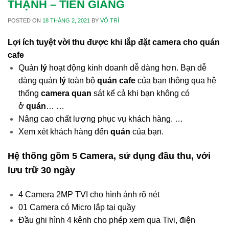
THẠNH – TIỀN GIANG
POSTED ON
18 THÁNG 2, 2021
BY
VÕ TRÍ
Lợi ích tuyệt vời thu được khi lắp đặt camera cho quán
cafe
Quản
lý
hoạt động kinh doanh dễ dàng hơn. Bạn dễ
dàng quản
lý
toàn bộ
quán cafe
của bạn thông qua hệ
thống
camera quan
sát kể cả khi bạn không có
ở
quán
… …
Nâng cao chất lượng phục vụ khách hàng. …
Xem xét khách hàng đến
quán
của bạn.
Hệ thống gồm 5 Camera, sử dụng đầu thu, với
lưu trữ 30 ngày
4 Camera 2MP TVI cho hình ảnh rõ nét
01 Camera có Micro lắp tại quầy
Đầu ghi hình 4 kênh cho phép xem qua Tivi, điện