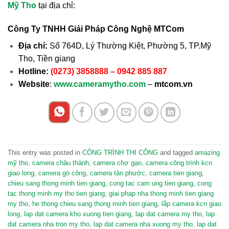
Mỹ Tho
tại địa chỉ:
Công Ty TNHH Giải Pháp Công Nghệ MTCom
Địa chỉ:
Số 764D, Lý Thường Kiệt, Phường 5, TP.Mỹ
Tho, Tiền giang
Hotline:
(0273) 3858888 – 0942 885 887
Website
:
www.cameramytho.com
–
mtcom.vn
This entry was posted in
CÔNG TRÌNH THI CÔNG
and tagged
amazing
mỹ tho
,
camera châu thành
,
camera chợ gạo
,
camera công trình kcn
giao long
,
camera gò công
,
camera tân phước
,
camera tien giang
,
chieu sang thong minh tien giang
,
cong tac cam ung tien giang
,
cong
tac thong minh my tho tien giang
,
giai phap nha thong minh tien giang
my tho
,
he thong chieu sang thong minh tien giang
,
lắp camera kcn giao
long
,
lap dat camera kho xuong tien giang
,
lap dat camera my tho
,
lap
dat camera nha tron my tho
,
lap dat camera nha xuong my tho
,
lap dat