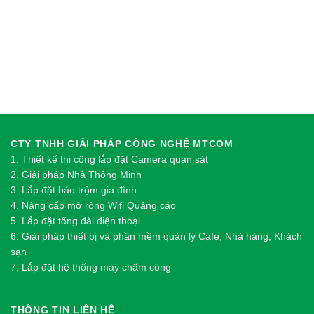
CTY TNHH GIẢI PHÁP CÔNG NGHỆ MTCOM
1.
Thi
ế
t k
ế
thi công l
ắ
p đ
ặ
t Camera quan sát
2.
Gi
ả
i pháp Nhà Thông Minh
3. Lắp đặt báo trộm gia đình
4. Nâng cấp mở rộng Wifi Quảng cáo
5. Lắp đặt tổng đài điện thoại
6. Giải pháp thiết bị và phần mềm quản lý Cafe, Nhà hàng, Khách
sạn
7. Lắp đặt hệ thống máy chấm công
THÔNG TIN LIÊN HỆ