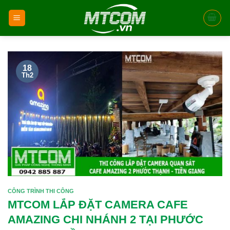
Skip
to
content
18
Th2
CÔNG TRÌNH THI CÔNG
MTCOM LẮP ĐẶT CAMERA CAFE
AMAZING CHI NHÁNH 2 TẠI PHƯỚC