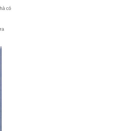
nhà có
ựa