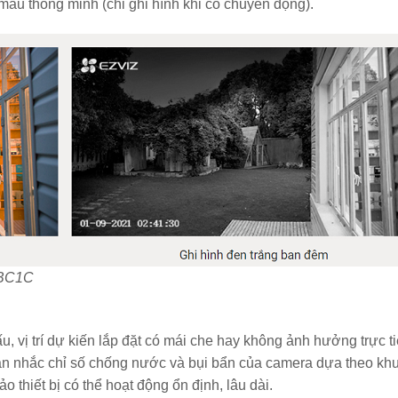
 màu thông minh (chỉ ghi hình khi có chuyển động).
 BC1C
ấu, vị trí dự kiến lắp đặt có mái che hay không ảnh hưởng trực t
 cân nhắc chỉ số chống nước và bụi bẩn của camera dựa theo kh
 thiết bị có thể hoạt động ổn định, lâu dài.