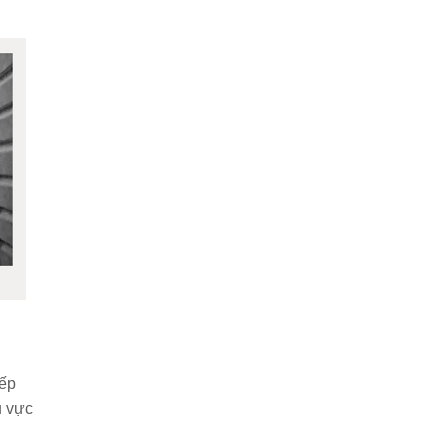
iếp
u vực