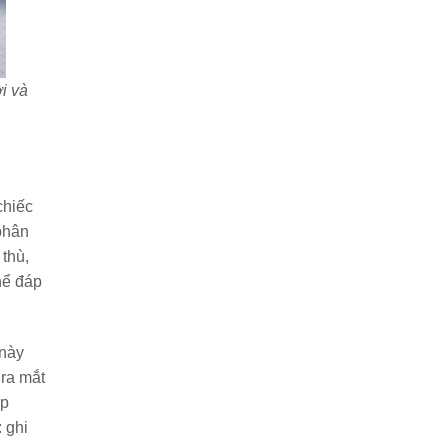
i và
chiếc
phân
thù,
hể đáp
 này
 ra mắt
ấp
 ghi