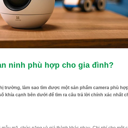
n ninh phù hợp cho gia đình?
 thị trường, làm sao tìm được một sản phẩm camera phù hợ
ố khía cạnh bên dưới để tìm ra câu trả lời chính xác nhất c
ới mẫu mã, chức năng và giá thành khác nhau. Chi phí cho một c