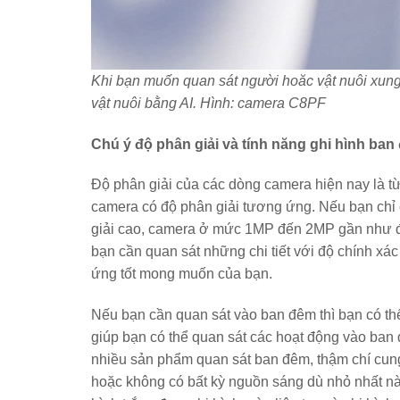
Khi bạn muốn quan sát người hoăc vật nuôi xung
vật nuôi bằng AI. Hình: camera C8PF
Chú ý độ phân giải và tính năng ghi hình ban
Độ phân giải của các dòng camera hiện nay là t
camera có độ phân giải tương ứng. Nếu bạn chỉ 
giải cao, camera ở mức 1MP đến 2MP gần như đ
bạn cần quan sát những chi tiết với độ chính x
ứng tốt mong muốn của bạn.
Nếu bạn cần quan sát vào ban đêm thì bạn có t
giúp bạn có thể quan sát các hoạt động vào ban
nhiều sản phẩm quan sát ban đêm, thậm chí cung
hoặc không có bất kỳ nguồn sáng dù nhỏ nhất n