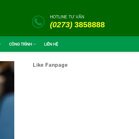
HOTLINE TƯ VẤN
(0273)
3858888
CÔNG TRÌNH
LIÊN HỆ
Like Fanpage