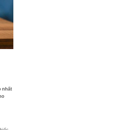
p nhất
ho
hiếc