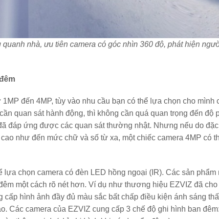
 quanh nhà, ưu tiên camera có góc nhìn 360 độ, phát hiện ngườ
 đêm
ừ 1MP đến 4MP, tùy vào nhu cầu bạn có thể lựa chọn cho mình 
cần quan sát hành động, thì không cần quá quan trọng đến độ 
ã đáp ứng được các quan sát thường nhật. Nhưng nếu do đặc 
ác cao như đến mức chữ và số từ xa, một chiếc camera 4MP có t
hể lựa chọn camera có đèn LED hồng ngoại (IR). Các sản phẩm
 đêm một cách rõ nét hơn. Ví dụ như thương hiệu EZVIZ đã cho
 cấp hình ảnh đầy đủ màu sắc bất chấp điều kiện ánh sáng th
ào. Các camera của EZVIZ cung cấp 3 chế độ ghi hình ban đêm: