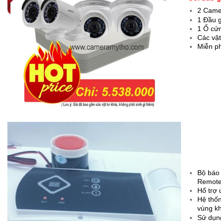
2 Came
1 Đầu g
1 Ổ cứn
Các vật
Miễn p
Bộ báo 
Remote,
Hổ trợ 
Hệ thốn
vùng kh
Sử dụng