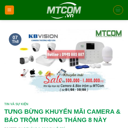
Skip
to
content
07
Th8
TIN VÀ SỰ KIỆN
TƯNG BỪNG KHUYẾN MÃI CAMERA &
BÁO TRỘM TRONG THÁNG 8 NÀY