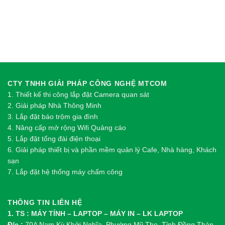
CTY TNHH GIẢI PHÁP CÔNG NGHỆ MTCOM
1.
Thi
ế
t k
ế
thi công l
ắ
p đ
ặ
t Camera quan sát
2.
Gi
ả
i pháp Nhà Thông Minh
3. Lắp đặt báo trộm gia đình
4. Nâng cấp mở rộng Wifi Quảng cáo
5. Lắp đặt tổng đài điện thoại
6. Giải pháp thiết bị và phần mềm quản lý Cafe, Nhà hàng, Khách
sạn
7. Lắp đặt hệ thống máy chấm công
THÔNG TIN LIÊN HỆ
1. TS : MÁY TÍNH – LAPTOP – MÁY IN – LK LAPTOP
Đ/c :
70A Nam Kỳ Khởi Nghĩa, Phường Mỹ Tho, Tỉnh Đồng Tháp