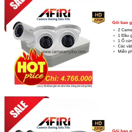
Gói bao 
2 Came
1 Đầu g
1 Ổ cứn
Các vật
Miễn p
Gói bao 