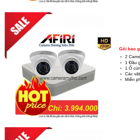
Gói bao 
2 Came
1 Đầu g
1 Ổ cứn
Các vật
Miễn p