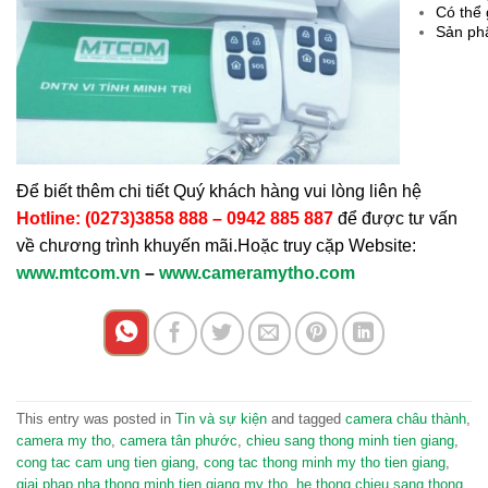
Có thể 
Sản phẩ
Để biết thêm chi tiết Quý khách hàng vui lòng liên hệ
Hotline: (0273)3858 888 – 0942 885 887
để được tư vấn
về chương trình khuyến mãi.Hoặc truy cặp Website:
www.mtcom.vn
–
www.cameramytho.com
This entry was posted in
Tin và sự kiện
and tagged
camera châu thành
,
camera my tho
,
camera tân phước
,
chieu sang thong minh tien giang
,
cong tac cam ung tien giang
,
cong tac thong minh my tho tien giang
,
giai phap nha thong minh tien giang my tho
,
he thong chieu sang thong