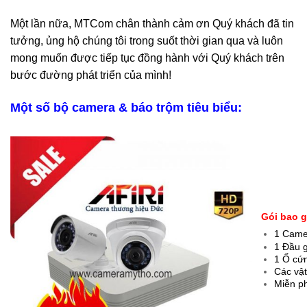
Một lần nữa, MTCom chân thành cảm ơn Quý khách đã tin
tưởng, ủng hộ chúng tôi trong suốt thời gian qua và luôn
mong muốn được tiếp tục đồng hành với Quý khách trên
bước đường phát triển của mình!
Một số bộ camera & báo trộm tiêu biểu:
Gói bao 
1 Came
1 Đầu g
1 Ổ cứn
Các vật
Miễn p