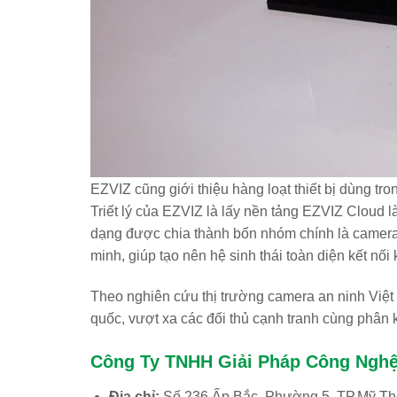
EZVIZ cũng giới thiệu hàng loạt thiết bị dùng tr
Triết lý của EZVIZ là lấy nền tảng EZVIZ Cloud 
dạng được chia thành bốn nhóm chính là camera 
minh, giúp tạo nên hệ sinh thái toàn diện kết nối
Theo nghiên cứu thị trường camera an ninh Việt 
quốc, vượt xa các đối thủ cạnh tranh cùng phân 
Công Ty TNHH Giải Pháp Công Ng
Địa chỉ:
Số 236 Ấp Bắc, Phường 5, TP.Mỹ Tho