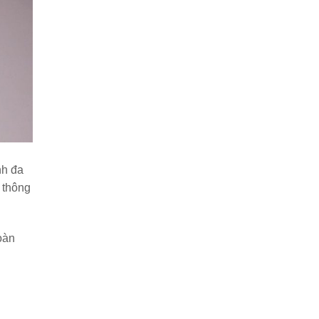
nh đa
 thông
oàn