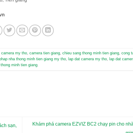
vn
d
camera my tho
,
camera tien giang
,
chieu sang thong minh tien giang
,
cong 
 phap nha thong minh tien giang my tho
,
lap dat camera my tho
,
lap dat came
 thong minh tien giang
.
Khám phá camera EZVIZ BC2 chạy pin cho nhà
ách sạn,