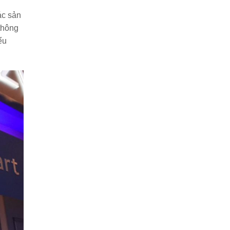
ác sản
thông
ểu