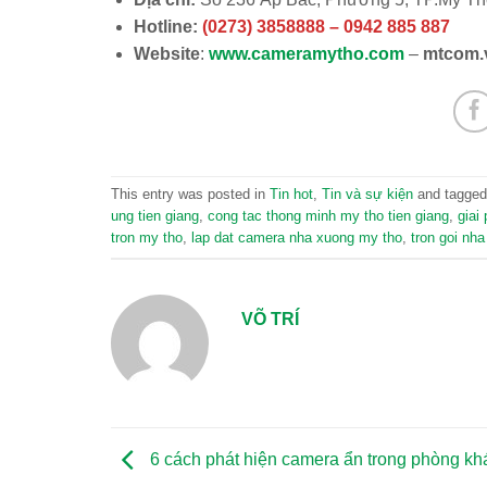
Hotline:
(0273) 3858888 – 0942 885 887
Website
:
www.cameramytho.com
–
mtcom.
This entry was posted in
Tin hot
,
Tin và sự kiện
and tagge
ung tien giang
,
cong tac thong minh my tho tien giang
,
giai
tron my tho
,
lap dat camera nha xuong my tho
,
tron goi nha
VÕ TRÍ
6 cách phát hiện camera ẩn trong phòng kh