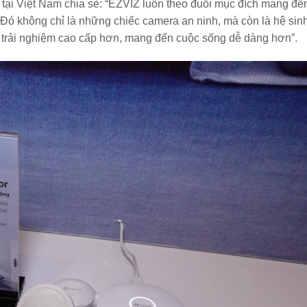
ại Việt Nam chia sẻ: “EZVIZ luôn theo đuổi mục đích mang đến
Đó không chỉ là những chiếc camera an ninh, mà còn là hệ sinh
a trải nghiệm cao cấp hơn, mang đến cuộc sống dễ dàng hơn”.