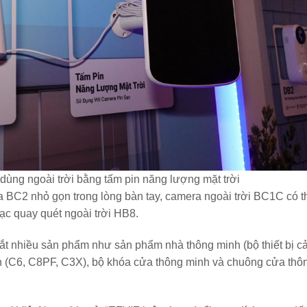
dùng ngoài trời bằng tấm pin năng lượng mặt trời
 BC2 nhỏ gọn trong lòng bàn tay, camera ngoài trời BC1C có t
ạc quay quét ngoài trời HB8.
mắt nhiều sản phẩm như sản phẩm nhà thông minh (bộ thiết bị 
h (C6, C8PF, C3X), bộ khóa cửa thông minh và chuông cửa thô