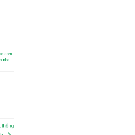
tac cam
ra nha
 thông