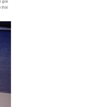
 giải
 thái