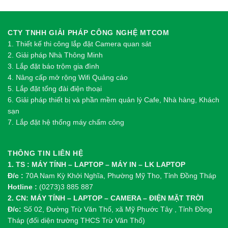
CTY TNHH GIẢI PHÁP CÔNG NGHỆ MTCOM
1.
Thi
ế
t k
ế
thi công l
ắ
p đ
ặ
t Camera quan sát
2.
Gi
ả
i pháp Nhà Thông Minh
3. Lắp đặt báo trộm gia đình
4. Nâng cấp mở rộng Wifi Quảng cáo
5. Lắp đặt tổng đài điện thoại
6. Giải pháp thiết bị và phần mềm quản lý Cafe, Nhà hàng, Khách
sạn
7. Lắp đặt hệ thống máy chấm công
THÔNG TIN LIÊN HỆ
1. TS : MÁY TÍNH – LAPTOP – MÁY IN – LK LAPTOP
Đ/c :
70A Nam Kỳ Khởi Nghĩa, Phường Mỹ Tho, Tỉnh Đồng Tháp
Hotline :
(0273)3 885 887
2. CN: MÁY TÍNH – LAPTOP – CAMERA – ĐIỆN MẶT TRỜI
Đ/c:
Số 02, Đường Trừ Văn Thố, xã Mỹ Phước Tây , Tỉnh Đồng
Tháp (đối diện trường THCS Trừ Văn Thố)