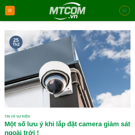
Skip
to
content
25
Th2
TIN VÀ SỰ KIỆN
Một số lưu ý khi lắp đặt camera giám sát
ngoài trời !