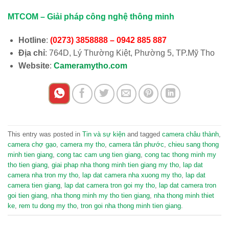
MTCOM – Giải pháp công nghệ thông minh
Hotline
:
(0273) 3858888 – 0942 885 887
Địa chỉ
: 764D, Lý Thường Kiệt, Phường 5, TP.Mỹ Tho
Website
:
Cameramytho.com
This entry was posted in
Tin và sự kiện
and tagged
camera châu thành
,
camera chợ gạo
,
camera my tho
,
camera tân phước
,
chieu sang thong
minh tien giang
,
cong tac cam ung tien giang
,
cong tac thong minh my
tho tien giang
,
giai phap nha thong minh tien giang my tho
,
lap dat
camera nha tron my tho
,
lap dat camera nha xuong my tho
,
lap dat
camera tien giang
,
lap dat camera tron goi my tho
,
lap dat camera tron
goi tien giang
,
nha thong minh my tho tien giang
,
nha thong minh thiet
ke
,
rem tu dong my tho
,
tron goi nha thong minh tien giang
.